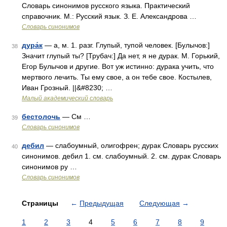
Словарь синонимов русского языка. Практический
справочник. М.: Русский язык. З. Е. Александрова …
Словарь синонимов
дура́к
— а, м. 1. разг. Глупый, тупой человек. [Булычов:]
38
Значит глупый ты? [Трубач:] Да нет, я не дурак. М. Горький,
Егор Булычов и другие. Вот уж истинно: дурака учить, что
мертвого лечить. Ты ему свое, а он тебе свое. Костылев,
Иван Грозный. ||&#8230; …
Малый академический словарь
бестолочь
— См …
39
Словарь синонимов
дебил
— слабоумный, олигофрен; дурак Словарь русских
40
синонимов. дебил 1. см. слабоумный. 2. см. дурак Словарь
синонимов ру …
Словарь синонимов
Страницы
←
Предыдущая
Следующая
→
1
2
3
4
5
6
7
8
9