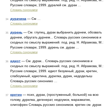
сходных по смыслу выражений. под. ред. Н. Абрамова, М.:
Русские словари, 1999. дуралей см. дурак …
Словарь синонимов
дурачина
— См …
34
Словарь синонимов
дурень
— См. глупец, дурак выбранить дурнем, обозвать
35
дурнем, обругать дурнем... Словарь русских синонимов и
сходных по смыслу выражений. под. ред. Н. Абрамова, М.:
Русские словари, 1999. дурень см. дурак …
Словарь синонимов
идиот
— См. дурак... Словарь русских синонимов и
36
сходных по смыслу выражений. под. ред. Н. Абрамова, М.:
Русские словари, 1999. идиот безумный, дурак, кретин,
слабоумный, идиотина, дурилка, дурик, недоделыш
Словарь русских синонимо …
Словарь синонимов
кретин
— псих, дурак, (простуженный, больной) на всю
37
голову, дурилка, дегенерат, недоумок, маразматик,
олигофрен Словарь русских синонимов. кретин см. дурак