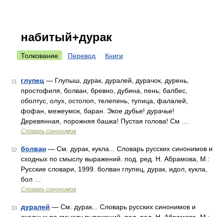
набитый+дурак
Толкование
Перевод
Книги
глупец
— Глупыш, дурак, дуралей, дурачок, дурень,
31
простофиля, болван, бревно, дубина, пень; балбес,
оболтус, олух, остолоп, телепень, тупица, фалалей,
фофан, межеумок, баран. Экое дубье! дурачье!
Деревянная, порожняя башка! Пустая голова! См …
Словарь синонимов
болван
— См. дурак, кукла... Словарь русских синонимов и
32
сходных по смыслу выражений. под. ред. Н. Абрамова, М.:
Русские словари, 1999. болван глупец, дурак, идол, кукла,
бол …
Словарь синонимов
дуралей
— См. дурак... Словарь русских синонимов и
33